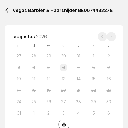
Vegas Barbier & Haarsnijder BE0674433278
augustus
2026
m
d
w
d
v
z
z
27
28
29
30
31
1
2
3
4
5
6
7
8
9
10
11
12
13
14
15
16
17
18
19
20
21
22
23
24
25
26
27
28
29
30
31
1
2
3
4
5
6