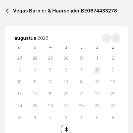
Vegas Barbier & Haarsnijder BE0674433278
augustus
2026
m
d
w
d
v
z
z
27
28
29
30
31
1
2
3
4
5
6
7
8
9
10
11
12
13
14
15
16
17
18
19
20
21
22
23
24
25
26
27
28
29
30
31
1
2
3
4
5
6